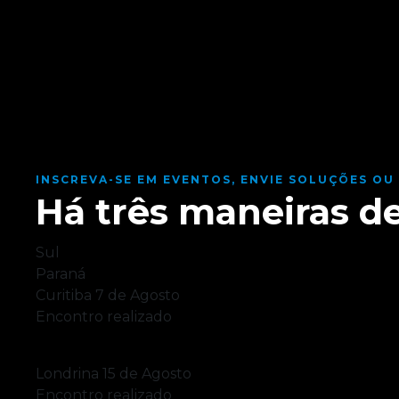
ENCONTRO REGIONAL
INSCREVA-SE EM EVENTOS, ENVIE SOLUÇÕES OU
Os principais des
Há três maneiras de
mapeados pela j
Sul
Paraná
Curitiba
7 de Agosto
Conheça os resultados da região, os principai
Encontro realizado
Veja como foi
Londrina
15 de Agosto
Resultados obtidos
Encontro realizado