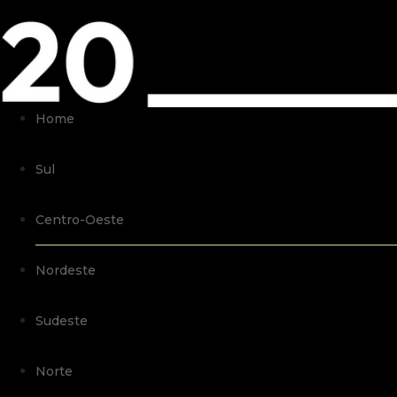
Home
Sul
Centro-Oeste
Nordeste
Sudeste
Norte