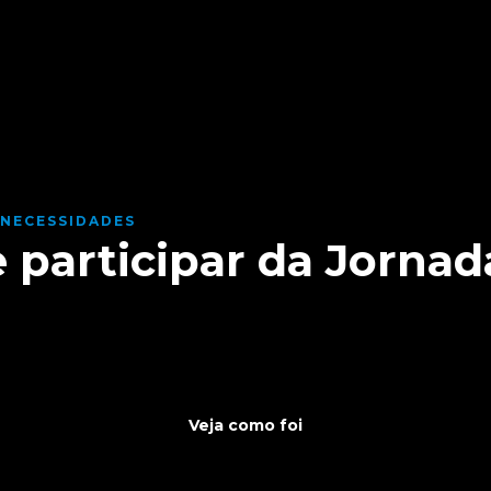
 NECESSIDADES
afios e tecnologias su
 participar da Jornad
ornada
s destaques, aprendizados e impactos gerados ao longo da
Veja como foi