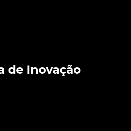
stentáveis
a de Inovação
 etapa regional.